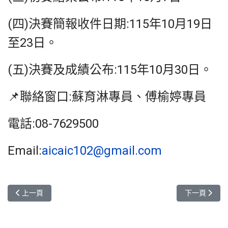
(四)決賽簡報收件日期:115年10月19日
至23日。
(五)決賽及成績公布:115年10月30日。
📌聯絡窗口:蘇育淋專員、傅榆婷專員
電話:08-7629500
Email:
aicaic102@gmail.com
上一篇文章: 轉知德明財經科技大學舉辦「2026全國智慧商務創新
下一篇文章: 
上一頁
下一頁